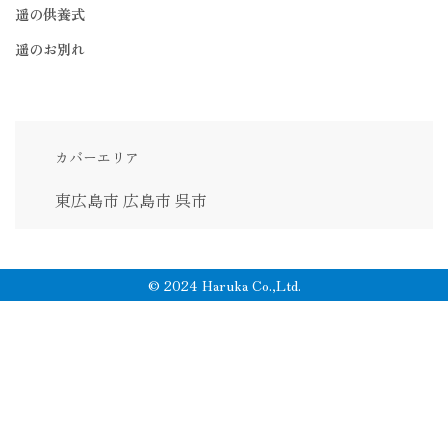
遥の供養式
遥のお別れ
カバーエリア
東広島市
広島市
呉市
© 2024 Haruka Co.,Ltd.