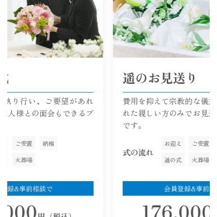
遥のお見送り
があれ
費用を抑えて宗教的な儀式は行わず、限ら
きるプ
れた親しい方のみでお見送りをするプラン
です。
お迎え
ご安置
納棺
式の流れ
遥の式
火葬場
会員登録&事前相談で
176,000
）
円（税込）