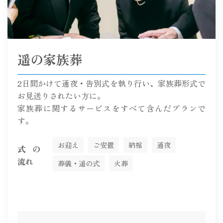
遥の家族葬
2日間かけて通夜・告別式を執り行い、家族葬形式で
お見送りされたい方に。
家族葬に関するサービスをすべて含んだプランで
す。
お迎え
ご安置
納棺
通夜
式の
流れ
葬儀・遥の式
火葬