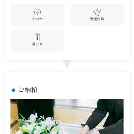
命の木
出愛の鶴
御守り
ご納棺