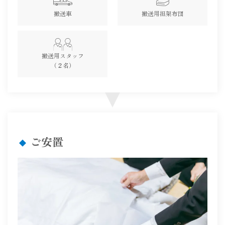
搬送車
搬送用担架布団
搬送用スタッフ
（２名）
ご安置