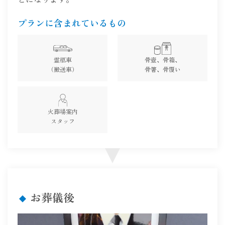
プランに含まれているもの
霊柩車
骨壺、骨箱、
（搬送車）
骨箸、骨覆い
火葬場案内
スタッフ
お葬儀後