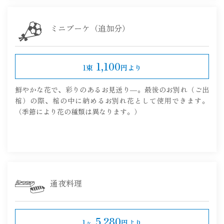
ミニブーケ（追加分）
1,100
1束
円より
鮮やかな花で、彩りのあるお見送り―。最後のお別れ（ご出
棺）の際、棺の中に納めるお別れ花として使用できます。
（季節により花の種類は異なります。）
通夜料理
5,280
1ヶ
円より