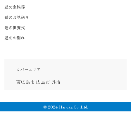
遥の家族葬
遥のお見送り
遥の供養式
遥のお別れ
カバーエリア
東広島市
広島市
呉市
© 2024 Haruka Co.,Ltd.