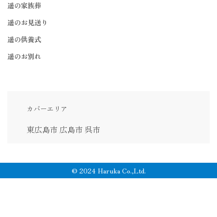
遥の家族葬
遥のお見送り
遥の供養式
遥のお別れ
カバーエリア
東広島市
広島市
呉市
© 2024 Haruka Co.,Ltd.