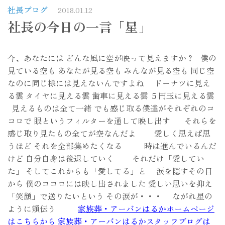
社長ブログ
2018.01.12
社長の今日の一言「星」
今、あなたには どんな風に空が映って見えますか？ 僕の
見ている空も あなたが見る空も みんなが見る空も 同じ空
なのに同じ様には見えないんですよね ドーナツに見え
る雲 タイヤに見える雲 歯車に見える雲 ５円玉に見える雲
見えるものは全て一緒 でも感じ取る僕達がそれぞれのコ
コロで 眼というフィルターを通して映し出す それらを
感じ取り見たもの全てが空なんだよ 愛しく思えば思
うほど それを全部集めたくなる 時は進んでいるんだ
けど 自分自身は後退していく それだけ「愛してい
た」 そしてこれからも「愛してる」と 涙を隠すその目
から 僕のココロには映し出されました 愛しい思いを抑え
「笑顔」で送りたいという その涙が・・・ ながれ星の
ように頬伝う
家族葬・アーバンはるかホームページ
はこちらから
家族葬・アーバンはるかスタッフブログは