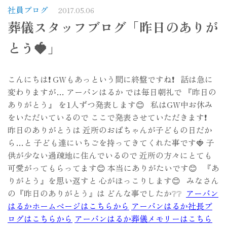
社員ブログ
2017.05.06
葬儀スタッフブログ「昨日のありが
とう🍓」
こんにちは❗ GWもあっという間に終盤ですね❗ 話は急に
変わりますが… アーバンはるか では毎日朝礼で 『昨日の
ありがとう』 を1人ずつ発表します😊 私はGW中お休み
をいただいているので ここで発表させていただきます❗
昨日のありがとうは 近所のおばちゃんが子どもの日だか
ら…と 子ども達にいちごを持ってきてくれた事です🍓 子
供が少ない過疎地に住んでいるので 近所の方々にとても
可愛がってもらってます😊 本当にありがたいです😊 『あ
りがとう』を思い返すと 心がほっこりします😊 みなさん
の『昨日のありがとう』は どんな事でしたか❔❔
アーバン
はるかホームページはこちらから
アーバンはるか社長ブ
ログはこちらから
アーバンはるか葬儀メモリーはこちら