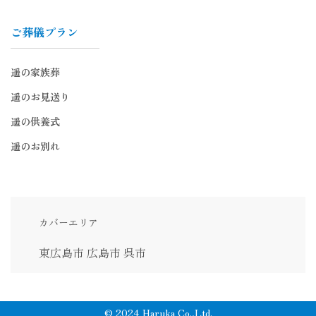
ご葬儀プラン
遥の家族葬
遥のお見送り
遥の供養式
遥のお別れ
カバーエリア
東広島市
広島市
呉市
© 2024 Haruka Co.,Ltd.