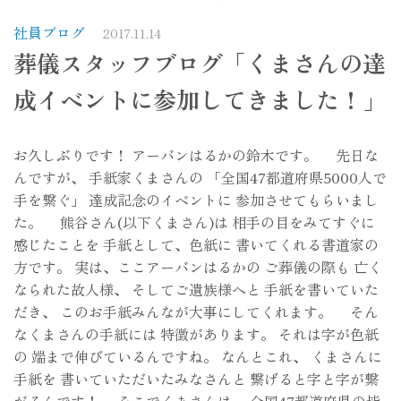
社員ブログ
2017.11.14
葬儀スタッフブログ「くまさんの達
成イベントに参加してきました！」
お久しぶりです！ アーバンはるかの鈴木です。 先日な
んですが、 手紙家くまさんの 「全国47都道府県5000人で
手を繋ぐ」 達成記念のイベントに 参加させてもらいまし
た。 熊谷さん(以下くまさん)は 相手の目をみてすぐに
感じたことを 手紙として、色紙に 書いてくれる書道家の
方です。 実は、ここアーバンはるかの ご葬儀の際も 亡く
なられた故人様、 そしてご遺族様へと 手紙を書いていた
だき、 このお手紙みんなが大事にしてくれます。 そん
なくまさんの手紙には 特徴があります。 それは字が色紙
の 端まで伸びているんですね。 なんとこれ、 くまさんに
手紙を 書いていただいたみなさんと 繋げると字と字が繋