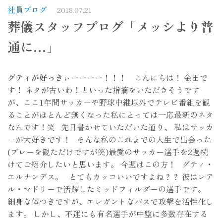
社員ブログ
2018.07.21
葬儀スタッフブログ「メッシより普
通に…」
グティが好っきぃーーーー！！！
こんにちは！ 金田で
す！ ネタが古いわ！といった指摘をいただきそうです
が、ここ1年間サッカーや野球中継以外でテレビ番組を観
ることがほとんど無くなった私にとっては一応最新のネタ
なんです！笑 先日書かせていただいた通り、 私はサッカ
ーが大好きです！ そんな私のこれまでの人生で出会った
(プレーを観ただけですが笑)最愛のサッカー選手を2週続
けてご紹介したいと思います。 今週はこの方！ グティ・
エルナンデス。
とてもカッコいいですよね？？ 彼はレア
ル・マドリーで活躍したミッドフィルダーの選手です。
細身な体つきですが、エレガントなパスで攻撃を活性化し
ます。 しかし、不運にも有名選手が中盤に多数存在する