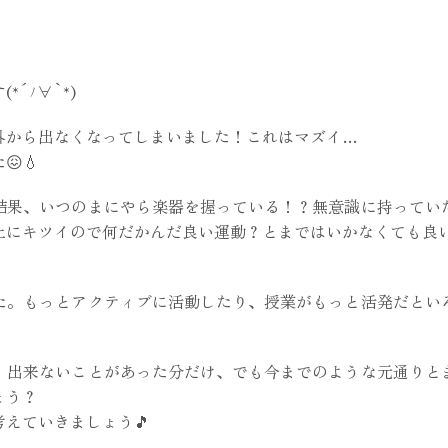
´ﾉ∀`*)
外から出なくなってしまいました！これはマズイ…
💧
結果、いつのまにやら楽器を握っている！？無意識に持ってい
にキツイので何だかんだ良い運動？とまではいかなくても良い
た。もっとアクティブに活動したり、授業がもっと活発だとい
。出来ないことがあった分だけ、でも今までのような元通りと
ょう？
えていきましょう🎵