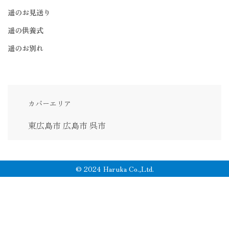
遥のお見送り
遥の供養式
遥のお別れ
カバーエリア
東広島市
広島市
呉市
© 2024 Haruka Co.,Ltd.