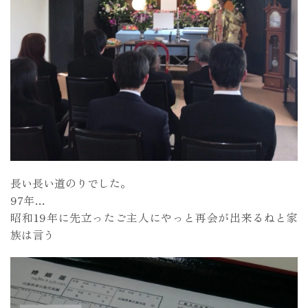
長い長い道のりでした。
97年…
昭和19年に先立ったご主人にやっと再会が出来るねと家
族は言う