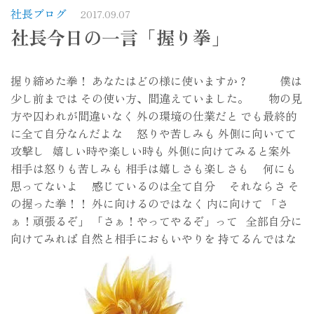
社長ブログ
2017.09.07
社長今日の一言「握り拳」
握り締めた拳！ あなたはどの様に使いますか？ 僕は
少し前までは その使い方、間違えていました。 物の見
方や囚われが間違いなく 外の環境の仕業だと でも最終的
に全て自分なんだよな 怒りや苦しみも 外側に向いてて
攻撃し 嬉しい時や楽しい時も 外側に向けてみると案外
相手は怒りも苦しみも 相手は嬉しさも楽しさも 何にも
思ってないよ 感じているのは全て自分 それならさ そ
の握った拳！！ 外に向けるのではなく 内に向けて 「さ
ぁ！頑張るぞ」 「さぁ！やってやるぞ」って 全部自分に
向けてみれば 自然と相手におもいやりを 持てるんではな