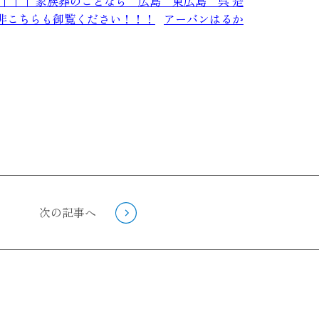
↑↑↑ 家族葬のことなら 広島 東広島 呉 是
是非こちらも御覧ください！！！
アーバンはるか
次の記事へ